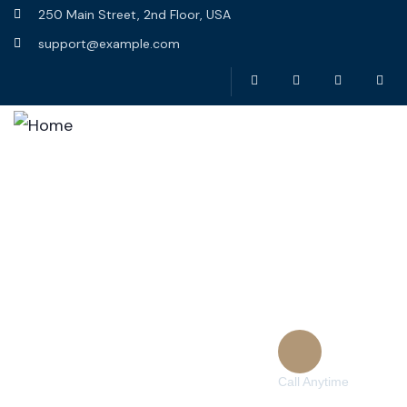
250 Main Street, 2nd Floor, USA
support@example.com
Ana Sayfa
Ben Kimim
Kitaplarım
Blog
İletişim
Call Anytime
+ 1 (38) 776-068